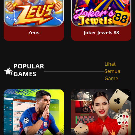
Zeus
Joker Jewels 88
Lihat
POPULAR
Semua
GAMES
Game