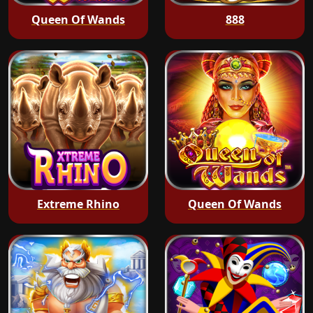
Queen Of Wands
888
Extreme Rhino
Queen Of Wands