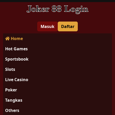
Masuk
Daftar
Home
Hot Games
Sportsbook
Slots
Live Casino
Poker
Tangkas
Others