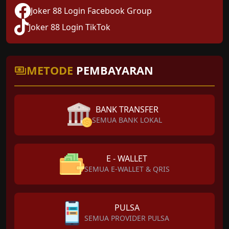
Joker 88 Login Facebook Group
Joker 88 Login TikTok
METODE
PEMBAYARAN
BANK TRANSFER
SEMUA BANK LOKAL
E - WALLET
SEMUA E-WALLET & QRIS
PULSA
SEMUA PROVIDER PULSA