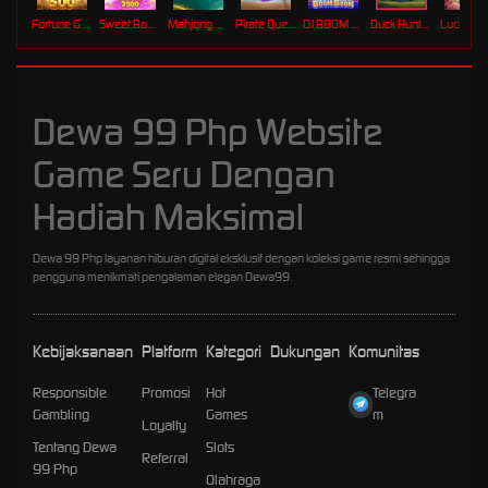
Fortune Gems 500
Sweet Bonanza 2500
Mahjong Ways 2
Pirate Quest 1000
DJ BOOM BOOM
Duck Hunters
Lucky Ne
Dewa 99 Php Website
Game Seru Dengan
Hadiah Maksimal
Dewa 99 Php layanan hiburan digital eksklusif dengan koleksi game resmi sehingga
pengguna menikmati pengalaman elegan Dewa99.
Kebijaksanaan
Platform
Kategori
Dukungan
Komunitas
Responsible
Promosi
Hot
Telegra
Gambling
Games
m
Loyalty
Tentang Dewa
Slots
Referral
99 Php
Olahraga