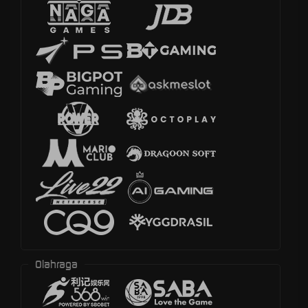
Olahraga