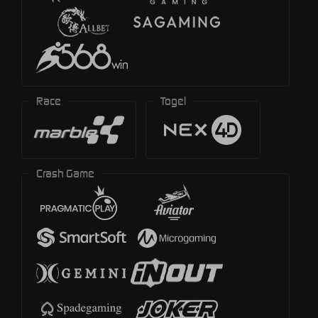
Race
Togel
Crash Game